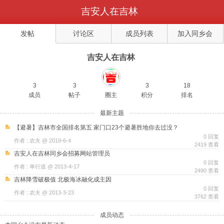
吉安人在吉林
返回
发帖
讨论区
成员列表
加入同乡会
发帖
吉安人在吉林
3
3
3
18
成员
帖子
圈主
积分
排名
最新主题
【避暑】吉林市全国排名第五 家门口23个避暑胜地你去过没？
0 回复
作者 : 农夫 @ 2019-6-4
2419 查看
吉安人在吉林同乡会招募网站管理员
0 回复
作者 : 单行道 @ 2013-4-17
2490 查看
吉林降雪破极值 北极海冰融化成主因
0 回复
作者 : 农夫 @ 2013-3-23
3762 查看
成员动态