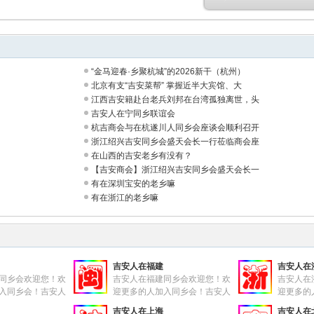
“金马迎春·乡聚杭城”的2026新干（杭州）
北京有支“吉安菜帮” 掌握近半大宾馆、大
江西吉安籍赴台老兵刘邦在台湾孤独离世，头
吉安人在宁同乡联谊会
杭吉商会与在杭遂川人同乡会座谈会顺利召开
浙江绍兴吉安同乡会盛天会长一行莅临商会座
在山西的吉安老乡有没有？
【吉安商会】浙江绍兴吉安同乡会盛天会长一
有在深圳宝安的老乡嘛
有在浙江的老乡嘛
吉安人在福建
吉安人在
同乡会欢迎您！欢
吉安人在福建同乡会欢迎您！欢
吉安人在
入同乡会！吉安人
迎更多的人加入同乡会！吉安人
迎更多的
//hn.jatxh.cn
在福建同乡会http://fj.jatxh.cn
在浙江同乡会ht
吉安人在上海
吉安人在