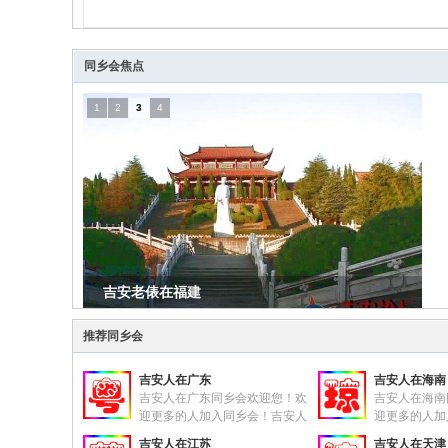
同乡会焦点
1
2
3
4
吉安老俵在福建
推荐同乡会
吉安人在广东
吉安人在海南
吉安人在广东同乡会欢迎您！欢
吉安人在海南
迎更多的人加入同乡会！吉安人
迎更多的人加
在广东同乡会http://gd.jatxh.cn
在海南同乡会http:
吉安人在江苏
吉安人在天津