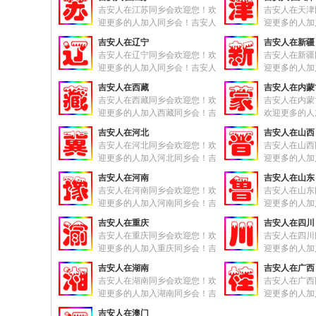
吉安人在江苏同乡会欢迎您！欢
吉安人在天津
迎更多的人加入同乡会！吉安人
迎更多的人加
在江苏同乡会http://js.jatxh.cn
在天津同乡会http:
吉安人在辽宁
吉安人在新疆
吉安人在辽宁同乡会欢迎您！欢
吉安人在新疆
迎更多的人加入同乡会！吉安人
迎更多的人加
在辽宁同乡会http://ln.jatxh.cn
安人在新疆同
吉安人在西藏
吉安人在内蒙
http://xj.jatxh.cn
吉安人在西藏同乡会欢迎您！欢
吉安人在内蒙
迎更多的人加入西藏同乡会！吉
欢迎更多的人
安人在西藏同乡会
会！吉安人在
吉安人在河北
吉安人在山西
http://xz.jatxh.cn
http://nmg.jatxh.cn
吉安人在河北同乡会欢迎您！欢
吉安人在山西
迎更多的人加入河北同乡会！吉
迎更多的人加
安人在河北同乡会
安人在山西同
吉安人在河南
吉安人在山东
http://hb.jatxh.cn
http://sx.jatxh.cn
吉安人在河南同乡会欢迎您！欢
吉安人在山东
迎更多的人加入河南同乡会！吉
迎更多的人加
安人在河南同乡会
安人在山东同
吉安人在重庆
吉安人在四川
http://hns.jatxh.cn
http://sd.jatxh.cn
吉安人在重庆同乡会欢迎您！欢
吉安人在四川
迎更多的人加入重庆同乡会！吉
迎更多的人加
安人在重庆同乡会
安人在四川同
吉安人在湖南
吉安人在广西
http://cq.jatxh.cn
http://sc.jatxh.cn
吉安人在湖南同乡会欢迎您！欢
吉安人在广西
迎更多的人加入湖南同乡会！吉
迎更多的人加
安人在湖南同乡会
安人在广西同
吉安人在澳门