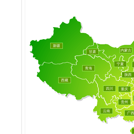
同
乡
会
新疆
内蒙古
甘肃
宁夏
青海
陕西
西藏
四川
重庆
贵州
云南
广