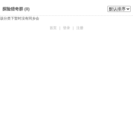
探险猎奇群 (0)
该分类下暂时没有同乡会
首页
|
登录
|
注册