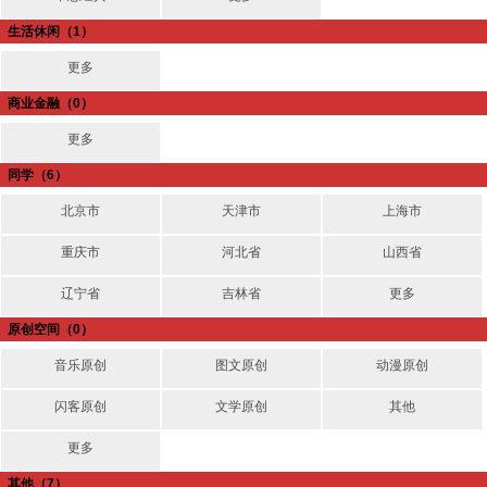
生活休闲
（1）
更多
商业金融
（0）
更多
同学
（6）
北京市
天津市
上海市
重庆市
河北省
山西省
辽宁省
吉林省
更多
原创空间
（0）
音乐原创
图文原创
动漫原创
闪客原创
文学原创
其他
更多
其他
（7）