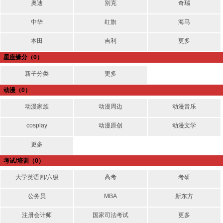
奥迪
别克
奇瑞
中华
红旗
海马
本田
吉利
更多
星座缘分
（0）
新子分类
更多
动漫
（0）
动漫家族
动漫周边
动漫音乐
cosplay
动漫原创
动漫文学
更多
考试/培训
（0）
大学英语四/六级
高考
考研
公务员
MBA
新东方
注册会计师
国家司法考试
更多