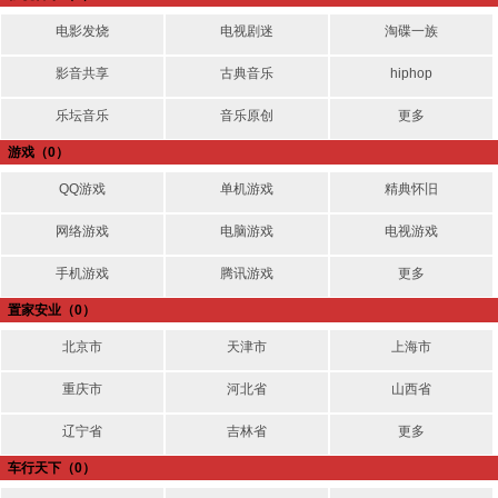
电影发烧
电视剧迷
淘碟一族
影音共享
古典音乐
hiphop
乐坛音乐
音乐原创
更多
游戏
（0）
QQ游戏
单机游戏
精典怀旧
网络游戏
电脑游戏
电视游戏
手机游戏
腾讯游戏
更多
置家安业
（0）
北京市
天津市
上海市
重庆市
河北省
山西省
辽宁省
吉林省
更多
车行天下
（0）