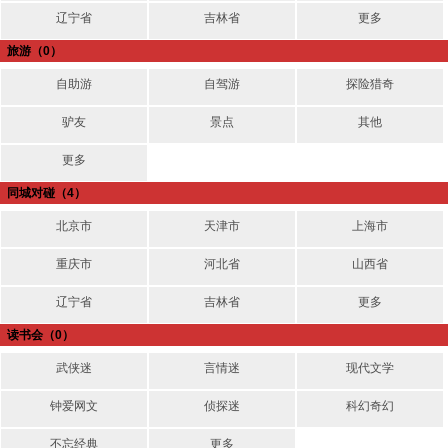
辽宁省
吉林省
更多
旅游
（0）
自助游
自驾游
探险猎奇
驴友
景点
其他
更多
同城对碰
（4）
北京市
天津市
上海市
重庆市
河北省
山西省
辽宁省
吉林省
更多
读书会
（0）
武侠迷
言情迷
现代文学
钟爱网文
侦探迷
科幻奇幻
不忘经典
更多