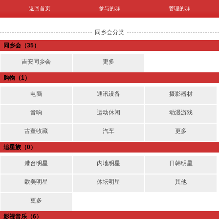
返回首页
参与的群
管理的群
同乡会分类
同乡会
（35）
吉安同乡会
更多
购物
（1）
电脑
通讯设备
摄影器材
音响
运动休闲
动漫游戏
古董收藏
汽车
更多
追星族
（0）
港台明星
内地明星
日韩明星
欧美明星
体坛明星
其他
更多
影视音乐
（6）